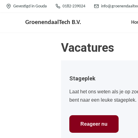
G
Gevestigd in Gouda
0182-239024
info@groenendaaltec
a
n
GroenendaalTech B.V.
Ho
a
a
Vacatures
r
d
e
i
Stageplek
n
h
Laat het ons weten als je op zo
o
bent naar een leuke stageplek.
u
d
Reageer nu