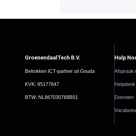
GroenendaalTech B.V.
Hulp No
Betrokken ICT‑partner uit Gouda
Afspraak
KVK: 95177647
Helpdesk
BTW: NL867030768B01
Diensten
Vacatures