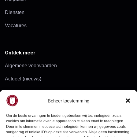
Diensten
Vacatures
Ontdek meer
Algemene voorwaarden
Actueel (nieuws)
Werkgebied
Beheer toestemming
Doelgroepen
Om de beste ervaringen te bieden, gebruiken wij technologieën zoals
cookies om informatie over je apparaat op te slaan en/of te raadplegen.
Door in te stemmen met deze technologieën kunnen wij gegevens zoals
Neem contact op
surfgedrag of unieke ID's op deze site verwerken. Als je geen toestemming