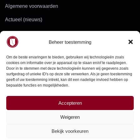
Algemene voorwaarden
Actueel (nieuws)
Werkgebied
Beheer toestemming
Doelgroepen
Om de beste ervaringen te bieden, gebruiken wij technologieën zoals
cookies om informatie over je apparaat op te slaan en/of te raadplegen.
Door in te stemmen met deze technologieën kunnen wij gegevens zoals
Neem contact op
surfgedrag of unieke ID's op deze site verwerken. Als je geen toestemming
geeft of uw toestemming intrekt, kan dit een nadelige invloed hebben op
bepaalde functies en mogelijkheden.
info@groenendaaltech.nl
Tel.
0182 - 239 024
Accepteren
Gevestigd in Gouda
Weigeren
Bekijk voorkeuren