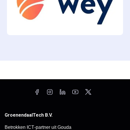
GroenendaalTech B.V.
Betrokken ICT‑partner uit Gouda