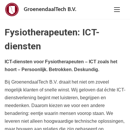
G
GroenendaalTech B.V.
a
n
a
Fysiotherapeuten: ICT-
a
r
diensten
d
e
ICT-diensten voor Fysiotherapeuten – ICT zoals het
i
hoort – Persoonlijk. Betrokken. Deskundig.
n
h
Bij GroenendaalTech B.V. draait het niet om zoveel
o
mogelijk klanten of snelle winst. Wij geloven dat échte ICT-
u
dienstverlening begint met luisteren, begrijpen en
d
meedenken. Daarom kiezen we voor een andere
benadering: eentje waarin mensen voorop staan. We
leveren niet alleen hoogwaardige technische oplossingen,
maar bouwen aan relaties die zijn gebaseerd op