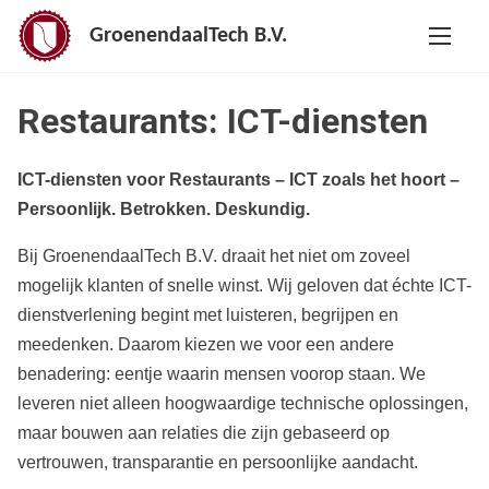
G
GroenendaalTech B.V.
a
n
a
Restaurants: ICT-diensten
a
r
ICT-diensten voor Restaurants
– ICT zoals het hoort –
d
Persoonlijk. Betrokken. Deskundig.
e
i
Bij GroenendaalTech B.V. draait het niet om zoveel
n
mogelijk klanten of snelle winst. Wij geloven dat échte ICT-
h
dienstverlening begint met luisteren, begrijpen en
o
meedenken. Daarom kiezen we voor een andere
u
benadering: eentje waarin mensen voorop staan. We
d
leveren niet alleen hoogwaardige technische oplossingen,
maar bouwen aan relaties die zijn gebaseerd op
vertrouwen, transparantie en persoonlijke aandacht.