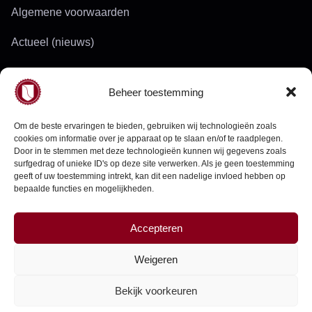
Algemene voorwaarden
Actueel (nieuws)
Werkgebied
Beheer toestemming
Doelgroepen
Om de beste ervaringen te bieden, gebruiken wij technologieën zoals
cookies om informatie over je apparaat op te slaan en/of te raadplegen.
Door in te stemmen met deze technologieën kunnen wij gegevens zoals
Neem contact op
surfgedrag of unieke ID's op deze site verwerken. Als je geen toestemming
geeft of uw toestemming intrekt, kan dit een nadelige invloed hebben op
bepaalde functies en mogelijkheden.
info@groenendaaltech.nl
Tel.
0182 - 239 024
Accepteren
Gevestigd in Gouda
Weigeren
Bekijk voorkeuren