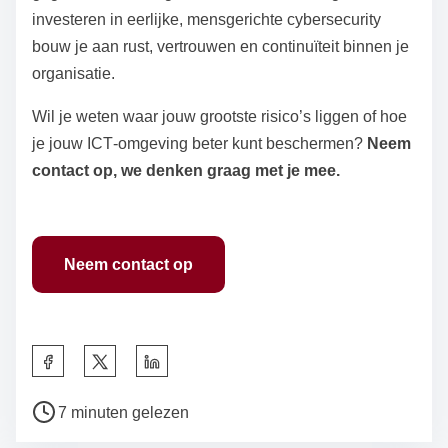
investeren in eerlijke, mensgerichte cybersecurity
bouw je aan rust, vertrouwen en continuïteit binnen je
organisatie.
Wil je weten waar jouw grootste risico’s liggen of hoe
je jouw ICT‑omgeving beter kunt beschermen?
Neem
contact op, we denken graag met je mee.
Neem contact op
D
e
B
e
7 minuten gelezen
e
l