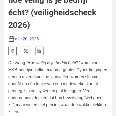
hoe veilig is je bedrijf
écht? (veiligheidscheck
2026)
mei 20, 2026
D
e
De vraag
“Hoe veilig is je bedrijf écht?”
wordt voor
e
MKB‑bedrijven elke maand urgenter. Cyberdreigingen
l
nemen razendsnel toe, aanvallen worden slimmer
d
door AI en één foutje van een medewerker kan al
i
genoeg zijn om systemen plat te leggen. Veel
t
ondernemers denken dat hun beveiliging “wel goed
b
zit”, maar weten niet precies waar de zwakke plekken
e
zitten.
r