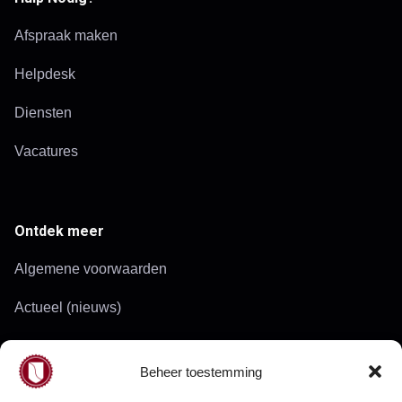
a
Afspraak maken
v
i
Helpdesk
g
Diensten
a
Vacatures
t
i
Ontdek meer
e
Algemene voorwaarden
Actueel (nieuws)
Werkgebied
Beheer toestemming
Doelgroepen