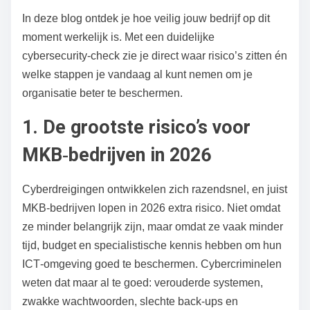
i
In deze blog ontdek je hoe veilig jouw bedrijf op dit
c
moment werkelijk is. Met een duidelijke
h
cybersecurity‑check zie je direct waar risico’s zitten én
t
welke stappen je vandaag al kunt nemen om je
o
organisatie beter te beschermen.
p
:
1. De grootste risico’s voor
MKB‑bedrijven in 2026
Cyberdreigingen ontwikkelen zich razendsnel, en juist
MKB‑bedrijven lopen in 2026 extra risico. Niet omdat
ze minder belangrijk zijn, maar omdat ze vaak minder
tijd, budget en specialistische kennis hebben om hun
ICT‑omgeving goed te beschermen. Cybercriminelen
weten dat maar al te goed: verouderde systemen,
zwakke wachtwoorden, slechte back‑ups en